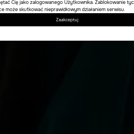
iętać Cię jako zalogowanego Użytkownika. Zablokowanie tyc
ce może skutkować nieprawidłowym działaniem serwisu.
Zaakceptuj