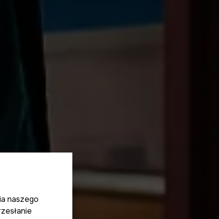
ia naszego
rzesłanie