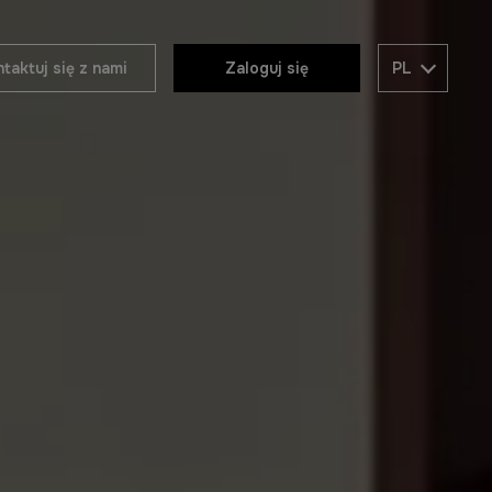
taktuj się z nami
Zaloguj się
PL